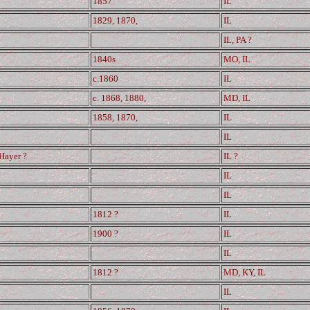
1857
IL
1829, 1870,
IL
IL, PA ?
1840s
MO, IL
c.1860
IL
c. 1868, 1880,
MD, IL
1858, 1870,
IL
IL
'Hayer ?
IL ?
IL
IL
1812 ?
IL
1900 ?
IL
IL
1812 ?
MD, KY, IL
IL