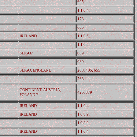
605
1 1 0 4,
178
605
IRELAND
1 1 0 5,
1 1 0 5,
SLIGO?
089
089
SLIGO, ENGLAND
208, 405, 655
768
CONTINENT, AUSTRIA,
425, 879
POLAND ?
IRELAND
1 1 0 4,
IRELAND
1 0 8 9,
1 0 8 9,
IRELAND
1 1 0 4,