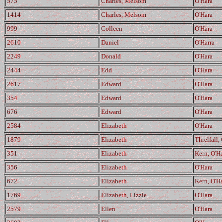
575
Charles, Melsom
O'Hara
1414
Charles, Melsom
O'Hara
999
Colleen
O'Hara
2610
Daniel
O'Harra
2249
Donald
O'Hara
2444
Edd
O'Hara
2617
Edward
O'Hara
354
Edward
O'Hara
676
Edward
O'Hara
2584
Elizabeth
O'Hara
1879
Elizabeth
Threlfall,
351
Elizabeth
Kern, O'H
356
Elizabeth
O'Hara
672
Elizabeth
Kern, O'H
1769
Elizabeth, Lizzie
O'Hara
2579
Ellen
O'Hara