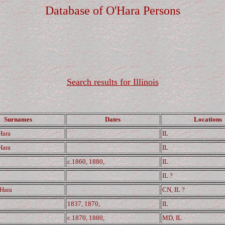
Database of O'Hara Persons
Search results for Illinois
Surnames
Dates
Locations
Hara
IL
Hara
IL
c.1860, 1880,
IL
IL ?
'Hara
CN, IL ?
1837, 1870,
IL
c.1870, 1880,
MD, IL