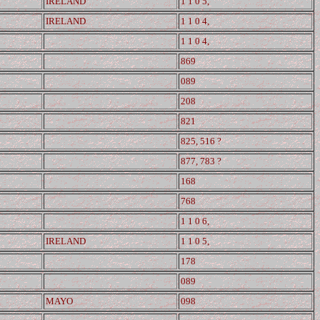
IRELAND
1 1 0 5,
IRELAND
1 1 0 4,
1 1 0 4,
869
089
208
821
825, 516 ?
877, 783 ?
168
768
1 1 0 6,
IRELAND
1 1 0 5,
178
089
MAYO
098