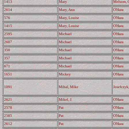
1413
Mary
Melsom, 
2614
Mary, Ann
O'Hara
576
Mary, Louise
O'Hara
1415
Mary, Louise
O'Hara
2595
Michael
O'Hara
2607
Michael
O'Hara
350
Michael
O'Hara
357
Michael
O'Hara
671
Michael
O'Hara
1651
Mickey
O'Hara
1091
Mihal, Mike
Josefczyk,
2621
Mikel, J.
O'Hara
2578
Pat
O'Hara
2585
Pat
O'Hara
2612
Pat
O'Hara