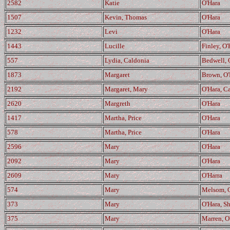
2582
Katie
O'Hara
1507
Kevin, Thomas
O'Hara
1232
Levi
O'Hara
1443
Lucille
Finley, O'
557
Lydia, Caldonia
Bedwell, 
1873
Margaret
Brown, O'
2192
Margaret, Mary
O'Hara, Ca
2620
Margreth
O'Hara
1417
Martha, Price
O'Hara
578
Martha, Price
O'Hara
2596
Mary
O'Hara
2092
Mary
O'Hara
2609
Mary
O'Harra
574
Mary
Melsom, 
373
Mary
O'Hara, S
375
Mary
Marren, O