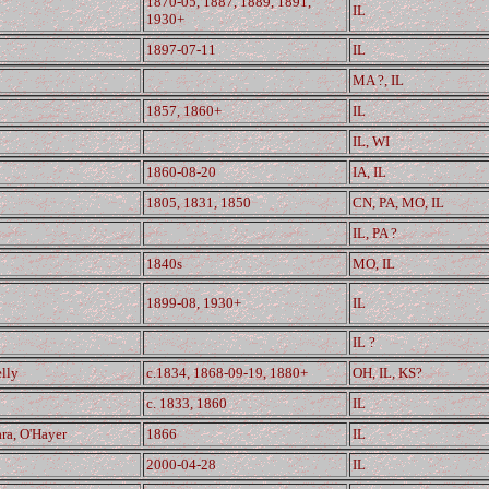
1870-05, 1887, 1889, 1891,
IL
1930+
1897-07-11
IL
MA ?, IL
1857, 1860+
IL
IL, WI
1860-08-20
IA, IL
1805, 1831, 1850
CN, PA, MO, IL
IL, PA ?
1840s
MO, IL
1899-08, 1930+
IL
IL ?
elly
c.1834, 1868-09-19, 1880+
OH, IL, KS?
c. 1833, 1860
IL
ara, O'Hayer
1866
IL
2000-04-28
IL