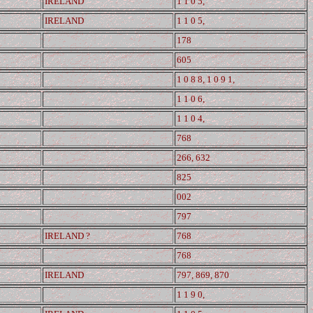
IRELAND
1 1 0 5,
IRELAND
1 1 0 5,
178
605
1 0 8 8, 1 0 9 1,
1 1 0 6,
1 1 0 4,
768
266, 632
825
002
797
IRELAND ?
768
768
IRELAND
797, 869, 870
1 1 9 0,