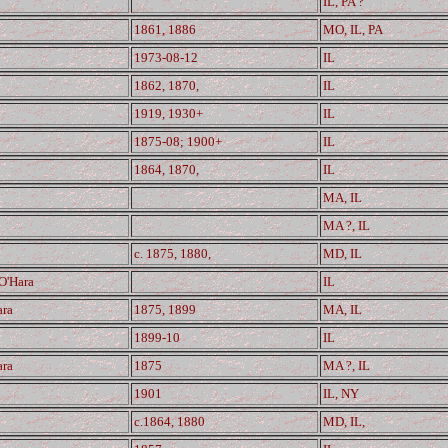
IL, PA ?
1861, 1886
MO, IL, PA
1973-08-12
IL
1862, 1870,
IL
1919, 1930+
IL
1875-08; 1900+
IL
1864, 1870,
IL
MA, IL
MA ?, IL
c. 1875, 1880,
MD, IL
 O'Hara
IL
ara
1875, 1899
MA, IL
1899-10
IL
ara
1875
MA ?, IL
1901
IL, NY
c.1864, 1880
MD, IL,