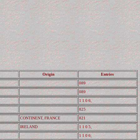
Origin
Entries
089
089
1 1 0 6,
825
CONTINENT, FRANCE
821
IRELAND
1 1 0 5,
1 1 0 6,