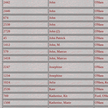
2442
John
O'Hara
2446
John
O'Hara
674
John
O'Hara
2538
John
O'Hara
2728
John (2)
O'Hara
45
John Patrick
O'Hara
1412
John, M.
O'Hara
579
John, Marcus
O'Hara
1418
John, Marcus
O'Hara
2247
Josephine
O'Hara
1234
Josephine
O'Hara
1024
Julia
O'Hara, K
2536
Kate
O'Hara
769
Katherine, Kit
Ford, O'H
1508
Katherine, Marie
O'Hara