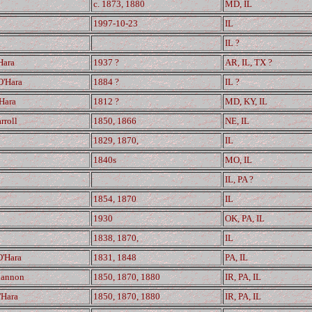
c. 1873, 1880
MD, IL
1997-10-23
IL
IL ?
Hara
1937 ?
AR, IL, TX ?
O'Hara
1884 ?
IL ?
Hara
1812 ?
MD, KY, IL
rroll
1850, 1866
NE, IL
1829, 1870,
IL
1840s
MO, IL
IL, PA ?
1854, 1870
IL
1930
OK, PA, IL
1838, 1870,
IL
O'Hara
1831, 1848
PA, IL
hannon
1850, 1870, 1880
IR, PA, IL
'Hara
1850, 1870, 1880
IR, PA, IL