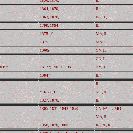
1856, 1870,
IL
1864, 1870,
IL
1862, 1870,
WI, IL,
1799, 1884
IL
1875-10
MA, IL
1875
MA ?, IL
1860s
CN, IL
CN, IL
O'Hara
1877?; 1901-08-08
NY, IL ?
1884 ?
IL ?
IL
c. 1877, 1880,
MD, IL
1827, 1870,
IL
1805, 1831, 1848, 1850
CN, PA, IL, MO
MA, IL
1850, 1870, 1880
IR, PA, IL