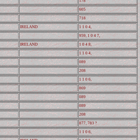
178
605
718
IRELAND
1 1 0 4,
959, 1 0 4 7,
IRELAND
1 0 4 8,
1 1 0 4,
089
208
1 1 0 6,
869
089
089
208
877, 783 ?
1 1 0 6,