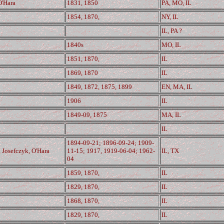
O'Hara
1831, 1850
PA, MO, IL
1854, 1870,
NY, IL
IL, PA ?
1840s
MO, IL
1851, 1870,
IL
1869, 1870
IL
1849, 1872, 1875, 1899
EN, MA, IL
1906
IL
1849-09, 1875
MA, IL
IL
1894-09-21; 1896-09-24; 1909-
 Josefczyk, O'Hara
11-15; 1917, 1919-06-04; 1962-
IL, TX
04
1859, 1870,
IL
1829, 1870,
IL
1868, 1870,
IL
1829, 1870,
IL