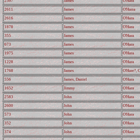
2597
James
O'Hara
2611
James
O'Harra
2616
James
O'Hara
1878
James
O'Hara
355
James
O'Hara
673
James
O'Hara
1975
James
O'Hara
1228
James
O'Hara
1768
James
O'Hare?, 
556
James, Daniel
O'Hara
1652
Jimmy
O'Hara
2583
John
O'Hara
2600
John
O'Hara
573
John
O'Hara
352
John
O'Hara
374
John
O'Hara