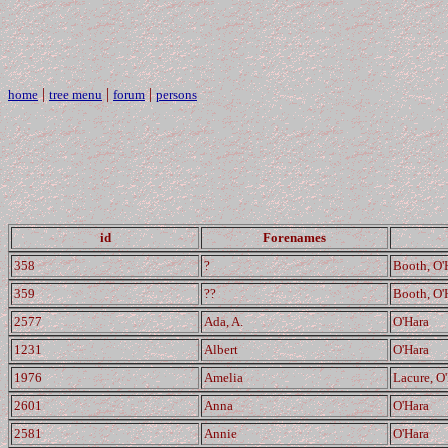
|
|
|
home
tree menu
forum
persons
id
Forenames
358
?
Booth, O'
359
??
Booth, O'
2577
Ada, A.
O'Hara
1231
Albert
O'Hara
1976
Amelia
Lacure, O
2601
Anna
O'Hara
2581
Annie
O'Hara