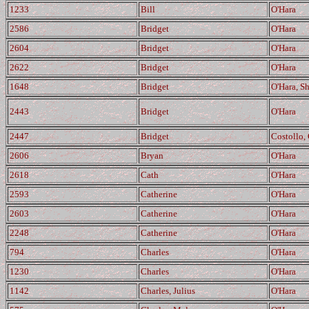
1233
Bill
O'Hara
2586
Bridget
O'Hara
2604
Bridget
O'Hara
2622
Bridget
O'Hara
1648
Bridget
O'Hara, S
2443
Bridget
O'Hara
2447
Bridget
Costollo, 
2606
Bryan
O'Hara
2618
Cath
O'Hara
2593
Catherine
O'Hara
2603
Catherine
O'Hara
2248
Catherine
O'Hara
794
Charles
O'Hara
1230
Charles
O'Hara
1142
Charles, Julius
O'Hara