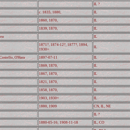
IL ?
c. 1835, 1880,
IL
1860, 1870,
IL
1839, 1870,
IL
hea
IL
1871?, 1874-12?, 1877?, 1894,
IL
1930+
Costello, O'Hara
1897-07-11
IL
1869, 1870,
IL
1867, 1870,
IL
1821, 1870,
IL
1858, 1870,
IL
1903, 1930+
IL
1880, 1909
CN, IL, NE
IL ?
1880-05-16; 1908-11-18
IL, CO