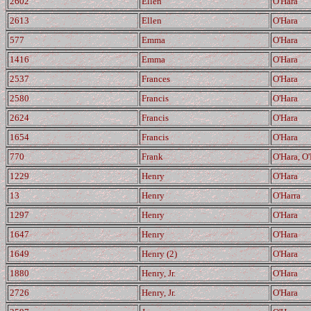
2602
Ellen
O'Hara
2613
Ellen
O'Hara
577
Emma
O'Hara
1416
Emma
O'Hara
2537
Frances
O'Hara
2580
Francis
O'Hara
2624
Francis
O'Hara
1654
Francis
O'Hara
770
Frank
O'Hara, O
1229
Henry
O'Hara
13
Henry
O'Harra
1297
Henry
O'Hara
1647
Henry
O'Hara
1649
Henry (2)
O'Hara
1880
Henry, Jr.
O'Hara
2726
Henry, Jr.
O'Hara