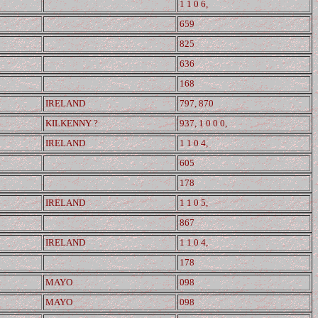
1 1 0 6,
659
825
636
168
IRELAND
797, 870
KILKENNY ?
937, 1 0 0 0,
IRELAND
1 1 0 4,
605
178
IRELAND
1 1 0 5,
867
IRELAND
1 1 0 4,
178
MAYO
098
MAYO
098