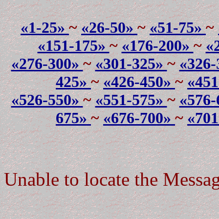
«1-25»
~
«26-50»
~
«51-75»
~
«151-175»
~
«176-200»
~
«
«276-300»
~
«301-325»
~
«326
425»
~
«426-450»
~
«45
«526-550»
~
«551-575»
~
«576
675»
~
«676-700»
~
«70
Unable to locate the Message